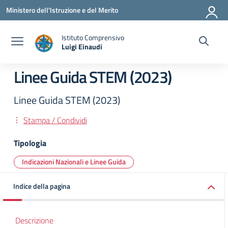
Vai ai contenuti
Vai al menu di navigazione
Vai al footer
Ministero dell'Istruzione e del Merito
Istituto Comprensivo
Luigi Einaudi
— Visita la pagina iniziale della scuola
Linee Guida STEM (2023)
Linee Guida STEM (2023)
Stampa / Condividi
Tipologia
Indicazioni Nazionali e Linee Guida
Indice della pagina
Descrizione