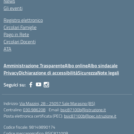
News
Gli eventi
Registro elettronico
Circolari Famiglie
Pago in Rete
Circolari Docenti
ATA
Amministrazione Trasparente
Albo online
Albo sindacale
Privacy
Dichiarazione di accessibilità
Sicurezza
Note legali
Seguici su:
Indirizzo:
Via Mazzini, 28 - 25057 Sale Marasino (BS)
Centralino:
030.986208
Email:
bsic87100b@istruzione.it
Posta elettronica certificata (PEC):
bsic87100b@pec.istruzione.it
Codice fiscale: 98149890174
Codice meccanografico:
BSIC87100B