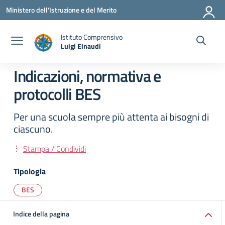
Vai ai contenuti
Vai al menu di navigazione
Vai al footer
Ministero dell'Istruzione e del Merito
Istituto Comprensivo
Luigi Einaudi
— Visita la pagina iniziale della scuola
Indicazioni, normativa e
protocolli BES
Per una scuola sempre più attenta ai bisogni di
ciascuno.
Stampa / Condividi
Tipologia
BES
Indice della pagina