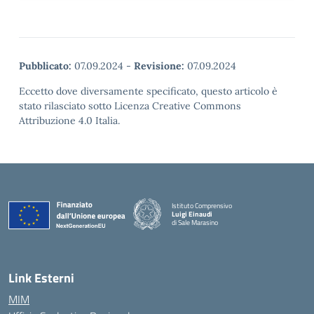
Pubblicato:
07.09.2024
-
Revisione:
07.09.2024
Eccetto dove diversamente specificato, questo articolo è
stato rilasciato sotto Licenza Creative Commons
Attribuzione 4.0 Italia.
Istituto Comprensivo
Luigi Einaudi
di Sale Marasino
— Visita la pagina iniziale della scuola
Link Esterni
MIM