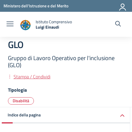
Vai ai contenuti
Vai al menu di navigazione
Vai al footer
Ministero dell'Istruzione e del Merito
Istituto Comprensivo
Luigi Einaudi
— Visita la pagina iniziale della scuola
GLO
Gruppo di Lavoro Operativo per l'inclusione
(GLO)
Stampa / Condividi
Tipologia
Disabilità
Indice della pagina