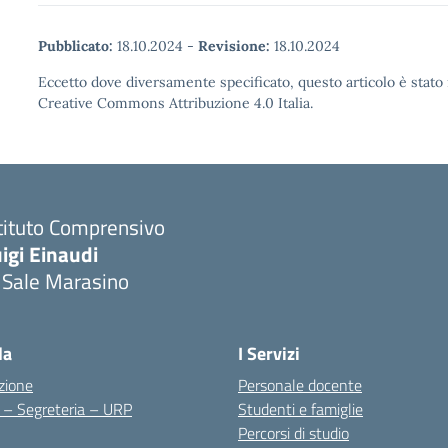
Pubblicato:
18.10.2024
-
Revisione:
18.10.2024
Eccetto dove diversamente specificato, questo articolo è stato 
Creative Commons Attribuzione 4.0 Italia.
tituto Comprensivo
igi Einaudi
 Sale Marasino
Visita la pagina iniziale della scuola
la
I Servizi
zione
Personale docente
i – Segreteria – URP
Studenti e famiglie
Percorsi di studio