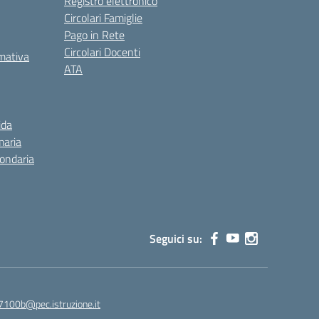
Registro elettronico
Circolari Famiglie
Pago in Rete
Circolari Docenti
rmativa
ATA
ida
maria
condaria
Seguici su:
7100b@pec.istruzione.it