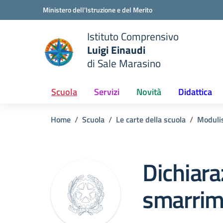
Vai ai contenuti
Vai al menu di navigazione
Vai al footer
Ministero dell'Istruzione e del Merito
Istituto Comprensivo
Luigi Einaudi
e della scuola
di Sale Marasino
— Visita la pagina iniziale del
Scuola
Servizi
Novità
Didattica
Home
Scuola
Le carte della scuola
Modulis
Dichiara
smarrime