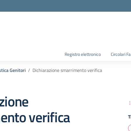
la scuola
Registro elettronico
Circolari F
tica Genitori
Dichiarazione smarrimento verifica
zione
nto verifica
T