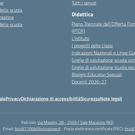
ne
Tutti i servizi
della scuola
Didattica
zazione
Piano Triennale dell’Offerta Fo
della scuola
(PTOF)
L’Istituto
I progetti delle classi
Indicazioni Nazionali e Linee Gu
Griglie di valutazione scuola pri
Griglie di valutazione scuola se
Bisogni Educativi Speciali
Docenti 2026-27
ale
Privacy
Dichiarazione di accessibilità
Sicurezza
Note legali
Indirizzo:
Via Mazzini, 28 - 25057 Sale Marasino (BS)
Email:
bsic87100b@istruzione.it
Posta elettronica certificata (PEC):
bsic8