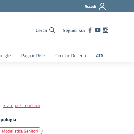
Accedi
Cerca
Seguici su:
amiglie
Pago in Rete
Circolari Docenti
ATA
Stampa / Condividi
ipologia
Modulistica Genitori