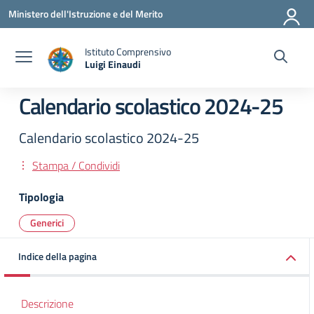
Vai ai contenuti
Vai al menu di navigazione
Vai al footer
Ministero dell'Istruzione e del Merito
Istituto Comprensivo
Luigi Einaudi
— Visita la pagina iniziale della scuola
Calendario scolastico 2024-25
Calendario scolastico 2024-25
Stampa / Condividi
Tipologia
Generici
Indice della pagina
Descrizione