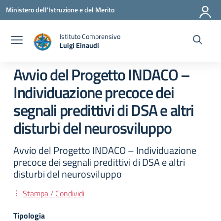
Vai ai contenuti
Vai al menu di navigazione
Vai al footer
Ministero dell'Istruzione e del Merito
Istituto Comprensivo
Luigi Einaudi
— Visita la pagina iniziale della scuola
Avvio del Progetto INDACO –
Individuazione precoce dei
segnali predittivi di DSA e altri
disturbi del neurosviluppo
Avvio del Progetto INDACO – Individuazione
precoce dei segnali predittivi di DSA e altri
disturbi del neurosviluppo
Stampa / Condividi
Tipologia