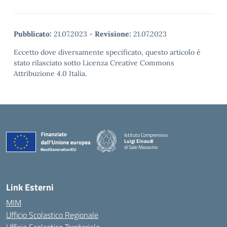
Pubblicato:
21.07.2023
-
Revisione:
21.07.2023
Eccetto dove diversamente specificato, questo articolo è
stato rilasciato sotto Licenza Creative Commons
Attribuzione 4.0 Italia.
Istituto Comprensivo
Luigi Einaudi
di Sale Marasino
— Visita la pagina iniziale della scuola
Link Esterni
MIM
Ufficio Scolastico Regionale