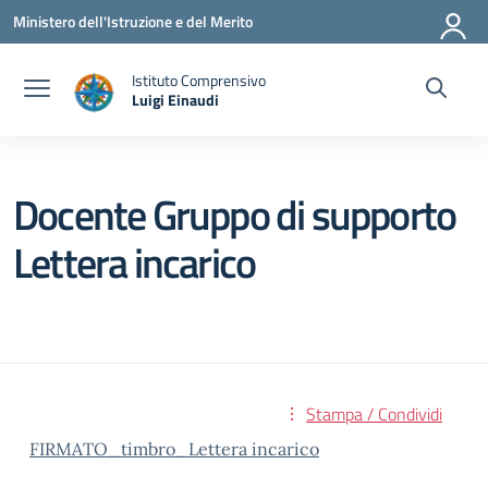
Vai ai contenuti
Vai al menu di navigazione
Vai al footer
Ministero dell'Istruzione e del Merito
Istituto Comprensivo
Luigi Einaudi
— Visita la pagina iniziale della scuola
Docente Gruppo di supporto
Lettera incarico
Stampa / Condividi
FIRMATO_timbro_Lettera incarico