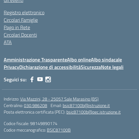
Gli eventi
Registro elettronico
Circolari Famiglie
Pago in Rete
Circolari Docenti
ATA
Amministrazione Trasparente
Albo online
Albo sindacale
Privacy
Dichiarazione di accessibilità
Sicurezza
Note legali
Seguici su:
Indirizzo:
Via Mazzini, 28 - 25057 Sale Marasino (BS)
Centralino:
030.986208
Email:
bsic87100b@istruzione.it
Posta elettronica certificata (PEC):
bsic87100b@pec.istruzione.it
Codice fiscale: 98149890174
Codice meccanografico:
BSIC87100B