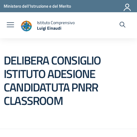
Vai ai contenuti
Vai al menu di navigazione
Vai al footer
Ministero dell'Istruzione e del Merito
Istituto Comprensivo
Luigi Einaudi
— Visita la pagina iniziale della scuola
DELIBERA CONSIGLIO
ISTITUTO ADESIONE
CANDIDATUTA PNRR
CLASSROOM