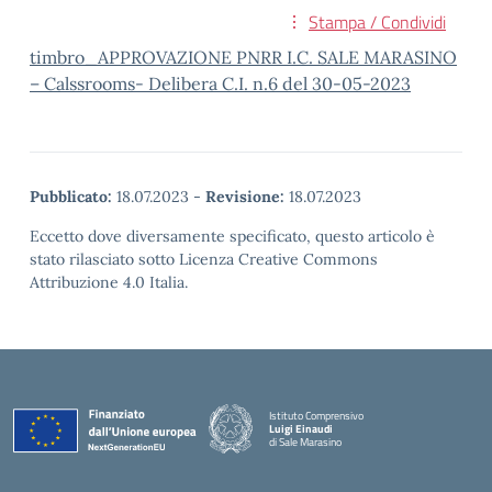
Stampa / Condividi
timbro_APPROVAZIONE PNRR I.C. SALE MARASINO
– Calssrooms- Delibera C.I. n.6 del 30-05-2023
Pubblicato:
18.07.2023
-
Revisione:
18.07.2023
Eccetto dove diversamente specificato, questo articolo è
stato rilasciato sotto Licenza Creative Commons
Attribuzione 4.0 Italia.
Istituto Comprensivo
Luigi Einaudi
di Sale Marasino
— Visita la pagina iniziale della scuola