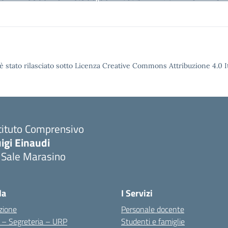
è stato rilasciato sotto Licenza Creative Commons Attribuzione 4.0 It
tituto Comprensivo
igi Einaudi
 Sale Marasino
Visita la pagina iniziale della scuola
la
I Servizi
zione
Personale docente
i – Segreteria – URP
Studenti e famiglie