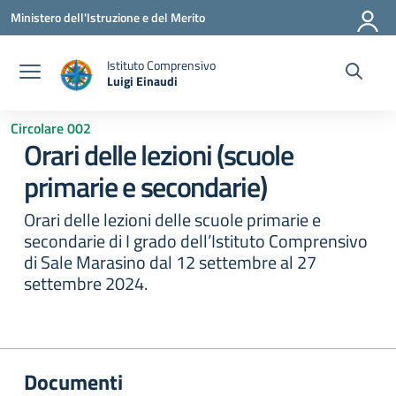
Vai ai contenuti
Vai al menu di navigazione
Vai al footer
Ministero dell'Istruzione e del Merito
Istituto Comprensivo
Luigi Einaudi
— Visita la pagina iniziale della scuola
Circolare 002
Orari delle lezioni (scuole
primarie e secondarie)
Orari delle lezioni delle scuole primarie e
secondarie di I grado dell’Istituto Comprensivo
di Sale Marasino dal 12 settembre al 27
settembre 2024.
Documenti