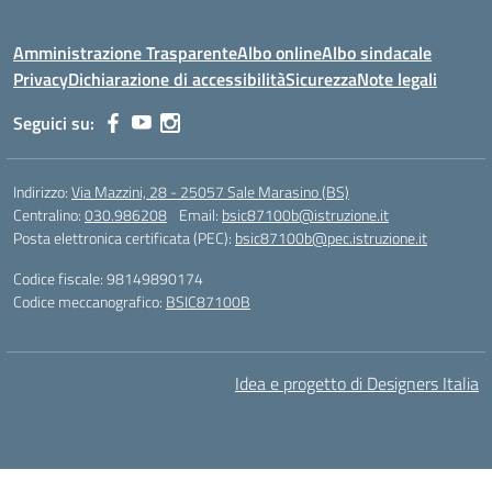
Amministrazione Trasparente
Albo online
Albo sindacale
Privacy
Dichiarazione di accessibilità
Sicurezza
Note legali
Seguici su:
Indirizzo:
Via Mazzini, 28 - 25057 Sale Marasino (BS)
Centralino:
030.986208
Email:
bsic87100b@istruzione.it
Posta elettronica certificata (PEC):
bsic87100b@pec.istruzione.it
Codice fiscale: 98149890174
Codice meccanografico:
BSIC87100B
Idea e progetto di Designers Italia