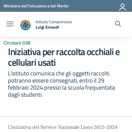
Vai ai contenuti
Vai al menu di navigazione
Vai al footer
Ministero dell'Istruzione e del Merito
Istituto Comprensivo
Luigi Einaudi
— Visita la pagina iniziale della scuola
Circolare 038
Iniziativa per raccolta occhiali e
cellulari usati
L'istituto comunica che gli oggetti raccolti
potranno essere consegnati, entro il 29
febbraio 2024 presso la scuola frequentata
dagli studenti.
L’iniziativa del Service Nazionale Lions 2023-2024