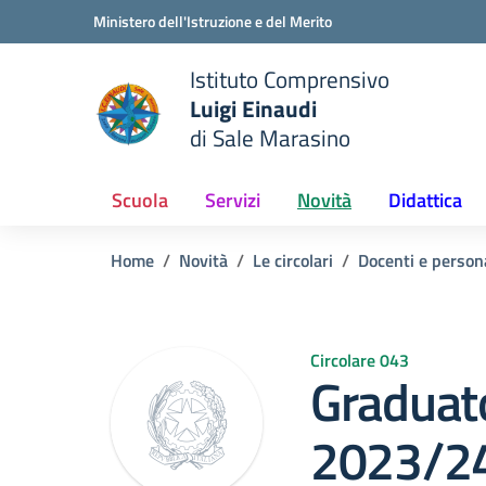
Vai ai contenuti
Vai al menu di navigazione
Vai al footer
Ministero dell'Istruzione e del Merito
Istituto Comprensivo
Luigi Einaudi
e della scuola
di Sale Marasino
— Visita la pagina iniziale del
Scuola
Servizi
Novità
Didattica
Home
Novità
Le circolari
Docenti e person
Circolare 043
Graduato
2023/24