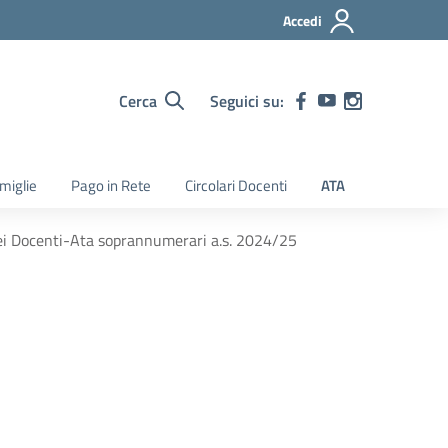
Accedi
Cerca
Seguici su:
amiglie
Pago in Rete
Circolari Docenti
ATA
dei Docenti-Ata soprannumerari a.s. 2024/25