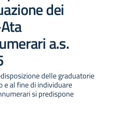
duazione dei
-Ata
merari a.s.
5
redisposizione delle graduatorie
o e al fine di individuare
nnumerari si predispone