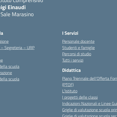
tituto Comprensivo
igi Einaudi
 Sale Marasino
Visita la pagina iniziale della scuola
la
I Servizi
zione
Personale docente
i – Segreteria – URP
Studenti e famiglie
Percorsi di studio
ne
Tutti i servizi
della scuola
Didattica
zazione
Piano Triennale dell’Offerta Fo
della scuola
(PTOF)
L’Istituto
I progetti delle classi
Indicazioni Nazionali e Linee Gu
Griglie di valutazione scuola pri
Griglie di valutazione scuola se