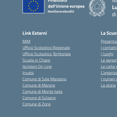
Is
Lu
di
— 
Link Esterni
La Scuo
MIM
Presenta
Ufficio Scolastico Regionale
I contatt
Ufficio Scolastico Territoriale
I luoghi
Scuola in Chiaro
Le perso
Iscrizioni On Line
Le carte 
Invalsi
L’organiz
Comune di Sale Marasino
I numeri 
Comune di Marone
La storia
Comune di Monte Isola
Comune di Sulzano
Comune di Zone