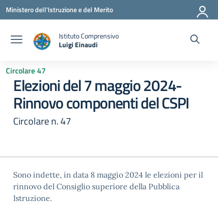
Vai ai contenuti
Vai al menu di navigazione
Vai al footer
Ministero dell'Istruzione e del Merito
Istituto Comprensivo
Luigi Einaudi
— Visita la pagina iniziale della scuola
Circolare 47
Elezioni del 7 maggio 2024-
Rinnovo componenti del CSPI
Circolare n. 47
Sono indette, in data 8 maggio 2024 le elezioni per il
rinnovo del Consiglio superiore della Pubblica
Istruzione.