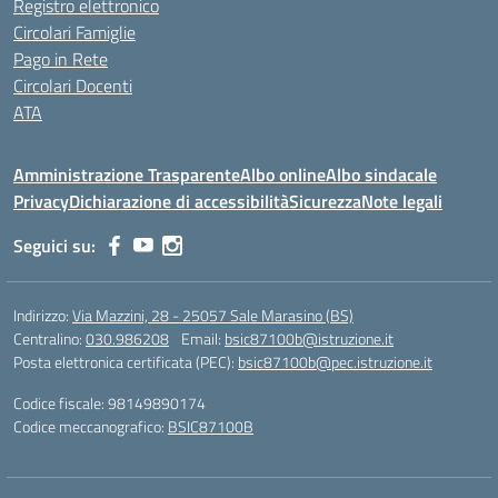
Registro elettronico
Circolari Famiglie
Pago in Rete
Circolari Docenti
ATA
Amministrazione Trasparente
Albo online
Albo sindacale
Privacy
Dichiarazione di accessibilità
Sicurezza
Note legali
Seguici su:
Indirizzo:
Via Mazzini, 28 - 25057 Sale Marasino (BS)
Centralino:
030.986208
Email:
bsic87100b@istruzione.it
Posta elettronica certificata (PEC):
bsic87100b@pec.istruzione.it
Codice fiscale: 98149890174
Codice meccanografico:
BSIC87100B