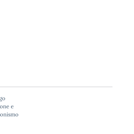
ngo
ione e
agonismo