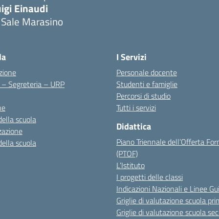
igi Einaudi
 Sale Marasino
Visita la pagina iniziale della scuola
la
I Servizi
zione
Personale docente
i – Segreteria – URP
Studenti e famiglie
Percorsi di studio
ne
Tutti i servizi
della scuola
Didattica
zazione
Piano Triennale dell’Offerta Fo
della scuola
(PTOF)
L’Istituto
I progetti delle classi
Indicazioni Nazionali e Linee Gu
Griglie di valutazione scuola pri
Griglie di valutazione scuola se