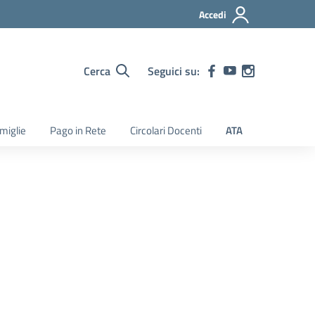
Accedi
Cerca
Seguici su:
amiglie
Pago in Rete
Circolari Docenti
ATA