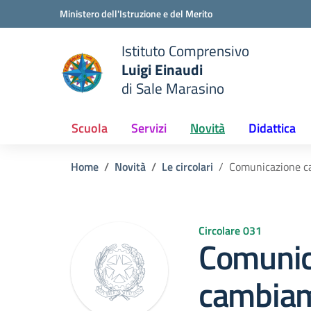
Vai ai contenuti
Vai al menu di navigazione
Vai al footer
Ministero dell'Istruzione e del Merito
Istituto Comprensivo
Luigi Einaudi
e della scuola
di Sale Marasino
— Visita la pagina iniziale del
Scuola
Servizi
Novità
Didattica
Home
Novità
Le circolari
Comunicazione ca
Circolare 031
Comunic
cambiam