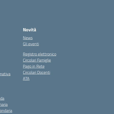
Novità
News
Gli eventi
Registro elettronico
Circolari Famiglie
Pago in Rete
Circolari Docenti
rmativa
ATA
ida
maria
condaria