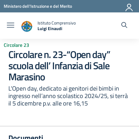
Vai ai contenuti
Vai al menu di navigazione
Vai al footer
Ministero dell'Istruzione e del Merito
Istituto Comprensivo
Luigi Einaudi
— Visita la pagina iniziale della scuola
Circolare 23
Circolare n. 23-“Open day”
scuola dell’ Infanzia di Sale
Marasino
L'Open day, dedicato ai genitori dei bimbi in
ingresso nell’anno scolastico 2024/25, si terrà
il 5 dicembre p.v. alle ore 16,15
Documenti