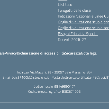
L’Istituto
I progetti delle classi
Indicazioni Nazionali e Linee Gu
Griglie di valutazione scuola pri
Griglie di valutazione scuola se
Bisogni Educativi Speciali
Docenti 2026-27
ale
Privacy
Dichiarazione di accessibilità
Sicurezza
Note legali
Indirizzo:
Via Mazzini, 28 - 25057 Sale Marasino (BS)
Email:
bsic87100b@istruzione.it
Posta elettronica certificata (PEC):
bsic8
Codice fiscale: 98149890174
Codice meccanografico:
BSIC87100B