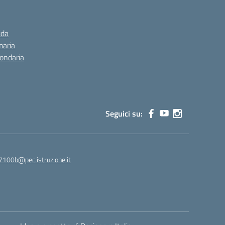
ida
maria
condaria
Seguici su:
7100b@pec.istruzione.it