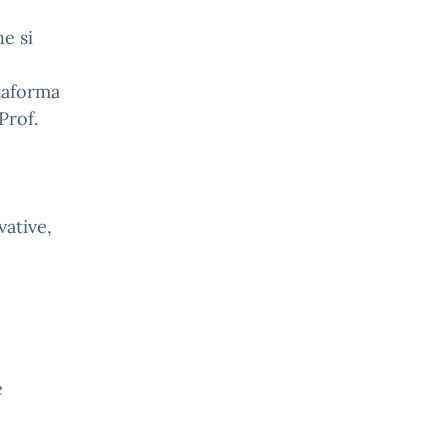
e si
ttaforma
Prof.
vative,
e