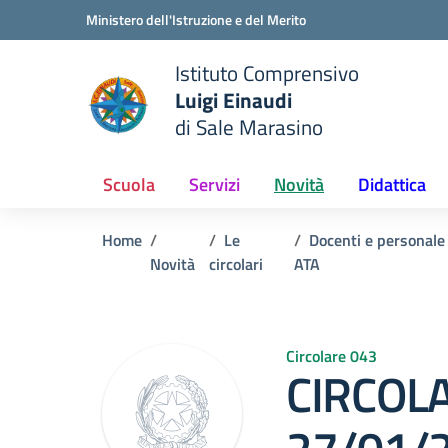
Vai ai contenuti
Vai al menu di navigazione
Vai al footer
Ministero dell'Istruzione e del Merito
Istituto Comprensivo
Luigi Einaudi
e della scuola
di Sale Marasino
— Visita la pagina iniziale del
Scuola
Servizi
Novità
Didattica
Home
Le
Docenti e personale
Novità
circolari
ATA
Circolare 043
CIRCOLA