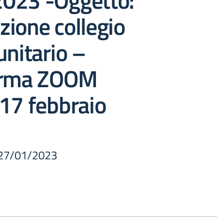
023 -Oggetto:
ione collegio
unitario –
orma ZOOM
17 febbraio
l 27/01/2023