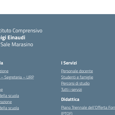
tituto Comprensivo
igi Einaudi
 Sale Marasino
Visita la pagina iniziale della scuola
la
I Servizi
zione
Personale docente
i – Segreteria – URP
Studenti e famiglie
Percorsi di studio
ne
Tutti i servizi
della scuola
Didattica
zazione
Piano Triennale dell’Offerta Fo
della scuola
(PTOF)