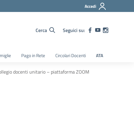
Accedi
Cerca
Seguici su:
amiglie
Pago in Rete
Circolari Docenti
ATA
legio docenti unitario – piattaforma ZOOM