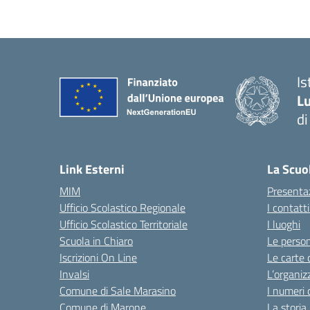
Is
Lu
di
— 
Link Esterni
La Scuo
MIM
Presenta
Ufficio Scolastico Regionale
I contatt
Ufficio Scolastico Territoriale
I luoghi
Scuola in Chiaro
Le perso
Iscrizioni On Line
Le carte 
Invalsi
L’organiz
Comune di Sale Marasino
I numeri 
Comune di Marone
La storia