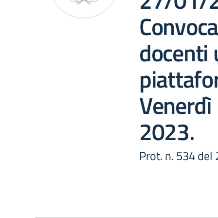
27/01/2
Convocaz
docenti 
piattaf
Venerdì 
2023.
Prot. n. 534 de