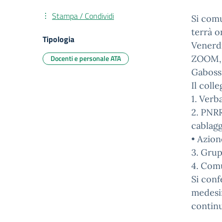
Stampa / Condividi
Si comu
terrà o
Tipologia
Venerdì
Docenti e personale ATA
ZOOM, t
Gabossi
Il coll
1. Verb
2. PNRR
cablagg
• Azion
3. Grup
4. Comu
Si conf
medesim
continu