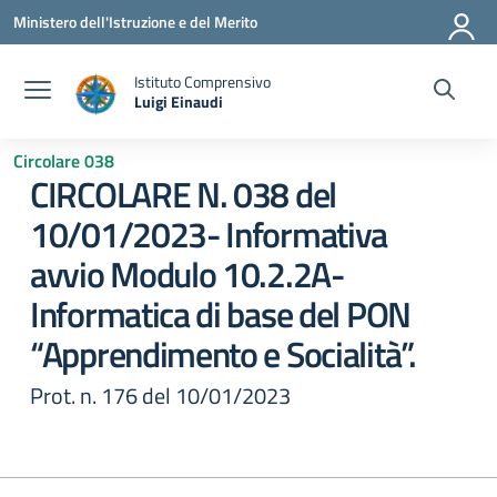
Vai ai contenuti
Vai al menu di navigazione
Vai al footer
Ministero dell'Istruzione e del Merito
Istituto Comprensivo
Luigi Einaudi
— Visita la pagina iniziale della scuola
Circolare 038
CIRCOLARE N. 038 del
10/01/2023- Informativa
avvio Modulo 10.2.2A-
Informatica di base del PON
“Apprendimento e Socialità”.
Prot. n. 176 del 10/01/2023