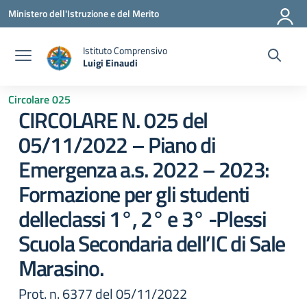
Vai ai contenuti
Vai al menu di navigazione
Vai al footer
Ministero dell'Istruzione e del Merito
Istituto Comprensivo
Luigi Einaudi
— Visita la pagina iniziale della scuola
Circolare 025
CIRCOLARE N. 025 del
05/11/2022 – Piano di
Emergenza a.s. 2022 – 2023:
Formazione per gli studenti
delleclassi 1°, 2° e 3° -Plessi
Scuola Secondaria dell’IC di Sale
Marasino.
Prot. n. 6377 del 05/11/2022