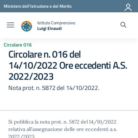
Vai ai contenuti
Vai al menu di navigazione
Vai al footer
Ministero dell'Istruzione e del Merito
Istituto Comprensivo
Luigi Einaudi
— Visita la pagina iniziale della scuola
Circolare 016
Circolare n. 016 del
14/10/2022 Ore eccedenti A.S.
2022/2023
Nota prot. n. 5872 del 14/10/2022.
Si pubblica la nota prot. n. 5872 del 14/10/2022
relativa all’assegnazione delle ore eccedenti a.s.
2022/2023.