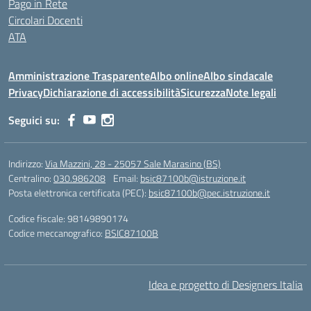
Pago in Rete
Circolari Docenti
ATA
Amministrazione Trasparente
Albo online
Albo sindacale
Privacy
Dichiarazione di accessibilità
Sicurezza
Note legali
Seguici su:
Indirizzo:
Via Mazzini, 28 - 25057 Sale Marasino (BS)
Centralino:
030.986208
Email:
bsic87100b@istruzione.it
Posta elettronica certificata (PEC):
bsic87100b@pec.istruzione.it
Codice fiscale: 98149890174
Codice meccanografico:
BSIC87100B
Idea e progetto di Designers Italia