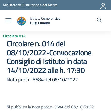
Vai ai contenuti
Vai al menu di navigazione
Vai al footer
Ministero dell'Istruzione e del Merito
Istituto Comprensivo
Luigi Einaudi
— Visita la pagina iniziale della scuola
Circolare 014
Circolare n. 014 del
08/10/2022-Convocazione
Consiglio di Istituto in data
14/10/2022 alle h. 17:30
Nota prot.n. 5684 del 08/10/2022.
Si pubblica la nota prot.n. 5684 del 08/10/2022