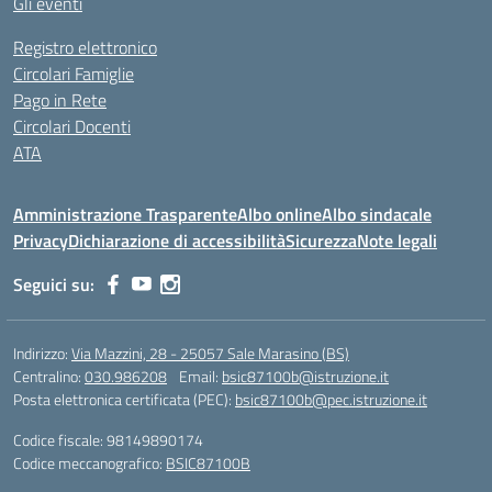
Gli eventi
Registro elettronico
Circolari Famiglie
Pago in Rete
Circolari Docenti
ATA
Amministrazione Trasparente
Albo online
Albo sindacale
Privacy
Dichiarazione di accessibilità
Sicurezza
Note legali
Seguici su:
Indirizzo:
Via Mazzini, 28 - 25057 Sale Marasino (BS)
Centralino:
030.986208
Email:
bsic87100b@istruzione.it
Posta elettronica certificata (PEC):
bsic87100b@pec.istruzione.it
Codice fiscale: 98149890174
Codice meccanografico:
BSIC87100B