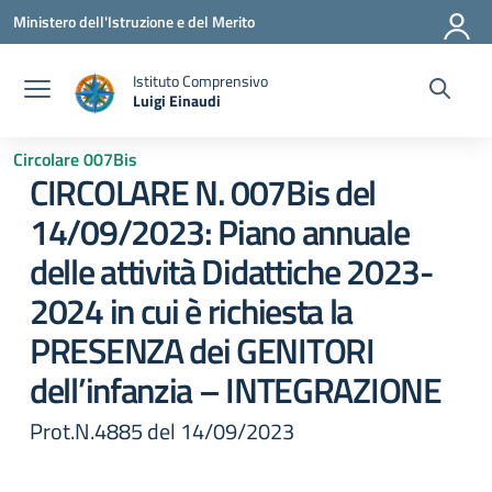
Vai ai contenuti
Vai al menu di navigazione
Vai al footer
Ministero dell'Istruzione e del Merito
Istituto Comprensivo
Luigi Einaudi
— Visita la pagina iniziale della scuola
Circolare 007Bis
CIRCOLARE N. 007Bis del
14/09/2023: Piano annuale
delle attività Didattiche 2023-
2024 in cui è richiesta la
PRESENZA dei GENITORI
dell’infanzia – INTEGRAZIONE
Prot.N.4885 del 14/09/2023