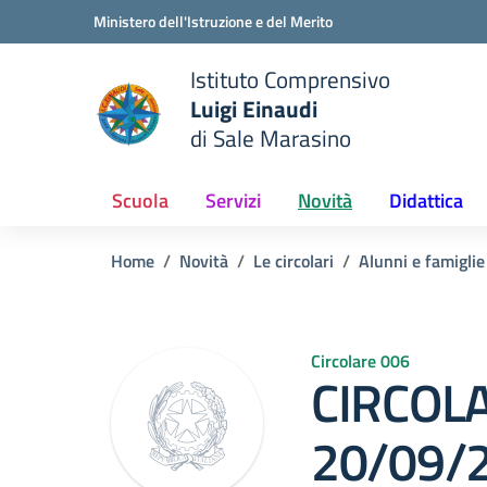
Vai ai contenuti
Vai al menu di navigazione
Vai al footer
Ministero dell'Istruzione e del Merito
Istituto Comprensivo
Luigi Einaudi
e della scuola
di Sale Marasino
— Visita la pagina iniziale del
Scuola
Servizi
Novità
Didattica
Home
Novità
Le circolari
Alunni e famiglie
Circolare 006
CIRCOLA
20/09/2