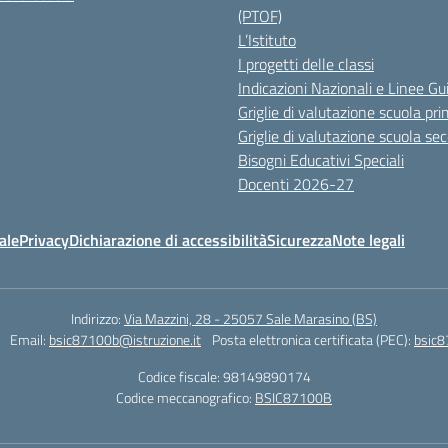
(PTOF)
L’Istituto
I progetti delle classi
Indicazioni Nazionali e Linee Gu
Griglie di valutazione scuola pri
Griglie di valutazione scuola se
Bisogni Educativi Speciali
Docenti 2026-27
ale
Privacy
Dichiarazione di accessibilità
Sicurezza
Note legali
Indirizzo:
Via Mazzini, 28 - 25057 Sale Marasino (BS)
Email:
bsic87100b@istruzione.it
Posta elettronica certificata (PEC):
bsic8
Codice fiscale: 98149890174
Codice meccanografico:
BSIC87100B