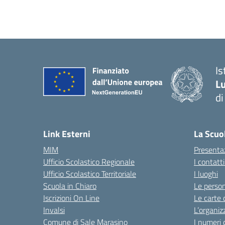
Is
Lu
di
— 
Link Esterni
La Scuo
MIM
Presenta
Ufficio Scolastico Regionale
I contatt
Ufficio Scolastico Territoriale
I luoghi
Scuola in Chiaro
Le perso
Iscrizioni On Line
Le carte 
Invalsi
L’organiz
Comune di Sale Marasino
I numeri 