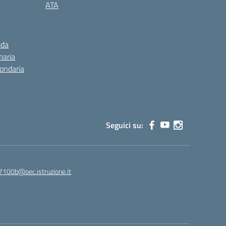
ATA
ida
maria
condaria
Seguici su:
7100b@pec.istruzione.it