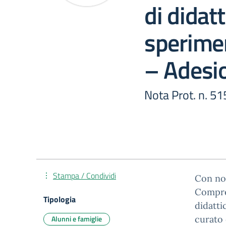
di didatt
sperimen
– Adesio
Nota Prot. n. 5
Stampa / Condividi
Con not
Compren
Tipologia
didatti
Alunni e famiglie
curato 