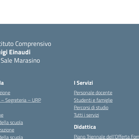
tituto Comprensivo
igi Einaudi
 Sale Marasino
Visita la pagina iniziale della scuola
la
I Servizi
zione
Personale docente
i – Segreteria – URP
Studenti e famiglie
Percorsi di studio
ne
Tutti i servizi
della scuola
Didattica
zazione
Piano Triennale dell’Offerta Fo
della scuola