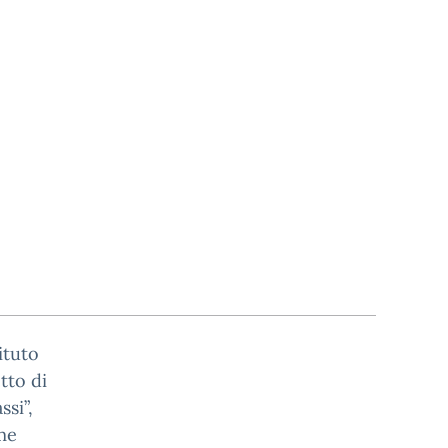
ituto
tto di
ssi”,
me