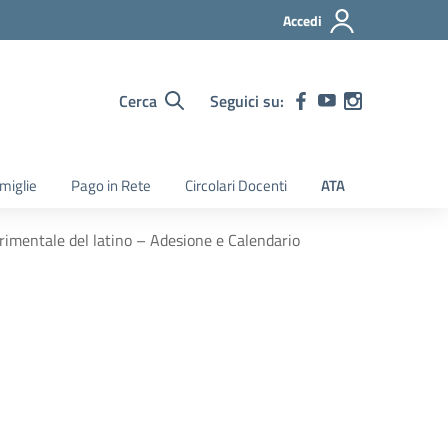
Accedi
Cerca
Seguici su:
amiglie
Pago in Rete
Circolari Docenti
ATA
imentale del latino – Adesione e Calendario