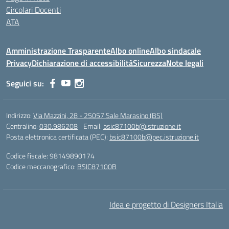
Circolari Docenti
ATA
Amministrazione Trasparente
Albo online
Albo sindacale
Privacy
Dichiarazione di accessibilità
Sicurezza
Note legali
Seguici su:
Indirizzo:
Via Mazzini, 28 - 25057 Sale Marasino (BS)
Centralino:
030.986208
Email:
bsic87100b@istruzione.it
Posta elettronica certificata (PEC):
bsic87100b@pec.istruzione.it
Codice fiscale: 98149890174
Codice meccanografico:
BSIC87100B
Idea e progetto di Designers Italia