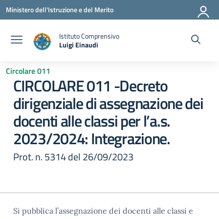
Vai ai contenuti
Vai al menu di navigazione
Vai al footer
Ministero dell'Istruzione e del Merito
Istituto Comprensivo
Luigi Einaudi
— Visita la pagina iniziale della scuola
Circolare 011
CIRCOLARE 011 -Decreto
dirigenziale di assegnazione dei
docenti alle classi per l’a.s.
2023/2024: Integrazione.
Prot. n. 5314 del 26/09/2023
Si pubblica l’assegnazione dei docenti alle classi e