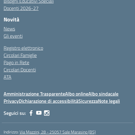
Bisogni Educativi Speciali
Docenti 2026-27
Novità
News
Gli eventi
Registro elettronico
Circolari Famiglie
Pago in Rete
Circolari Docenti
ATA
Amministrazione Trasparente
Albo online
Albo sindacale
Privacy
Dichiarazione di accessibilità
Sicurezza
Note legali
Seguici su:
Indirizzo:
Via Mazzini, 28 - 25057 Sale Marasino (BS)