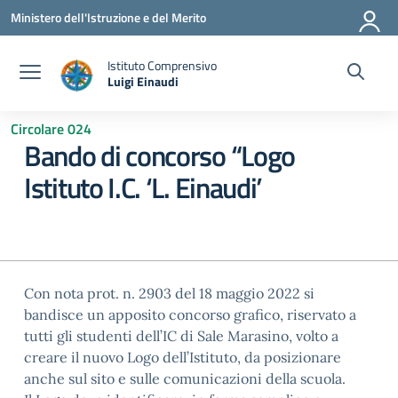
Vai ai contenuti
Vai al menu di navigazione
Vai al footer
Ministero dell'Istruzione e del Merito
Istituto Comprensivo
Luigi Einaudi
— Visita la pagina iniziale della scuola
Circolare 024
Bando di concorso “Logo
Istituto I.C. ‘L. Einaudi’
Con nota prot. n. 2903 del 18 maggio 2022 si
bandisce un apposito concorso grafico, riservato a
tutti gli studenti dell’IC di Sale Marasino, volto a
creare il nuovo Logo dell’Istituto, da posizionare
anche sul sito e sulle comunicazioni della scuola.