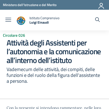
Vai ai contenuti
Vai al menu di navigazione
Vai al footer
Ministero dell'Istruzione e del Merito
Istituto Comprensivo
Luigi Einaudi
— Visita la pagina iniziale della scuola
Circolare 026
Attività degli Assistenti per
l’autonomia e la comunicazione
all’interno dell’istituto
Vademecum delle attività, dei compiti, delle
funzioni e del ruolo della figura dell'assistente
a persona.
Con la presente si intendono rammentare, nelle loro