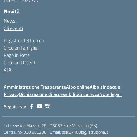
Docenti 2026-27
Novità
News
Gli eventi
Registro elettronico
Circolari Famiglie
Pago in Rete
Circolari Docenti
ATA
Amministrazione Trasparente
Albo online
Albo sindacale
Privacy
Dichiarazione di accessibilità
Sicurezza
Note legali
Seguici su:
Indirizzo:
Via Mazzini, 28 - 25057 Sale Marasino (BS)
Centralino:
030.986208
Email:
bsic87100b@istruzione.it