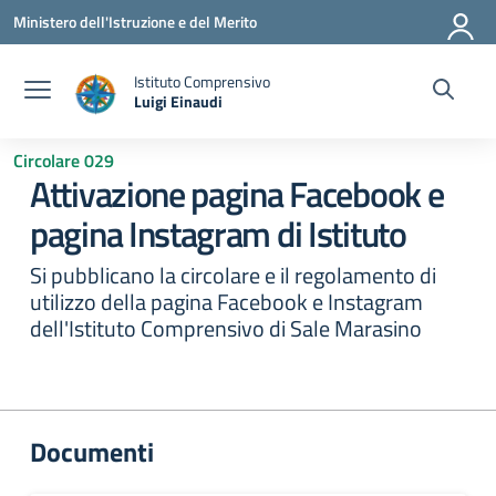
Vai ai contenuti
Vai al menu di navigazione
Vai al footer
Ministero dell'Istruzione e del Merito
Istituto Comprensivo
Luigi Einaudi
— Visita la pagina iniziale della scuola
Circolare 029
Attivazione pagina Facebook e
pagina Instagram di Istituto
Si pubblicano la circolare e il regolamento di
utilizzo della pagina Facebook e Instagram
dell'Istituto Comprensivo di Sale Marasino
Documenti