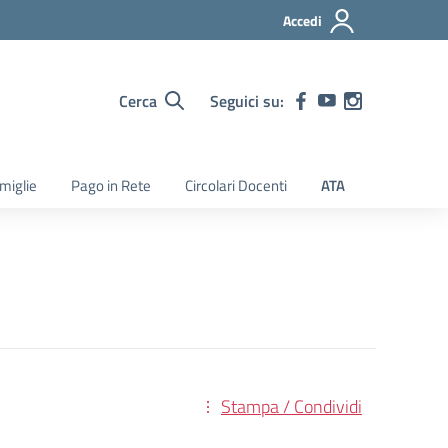
Accedi
Cerca
Seguici su:
amiglie
Pago in Rete
Circolari Docenti
ATA
Stampa / Condividi