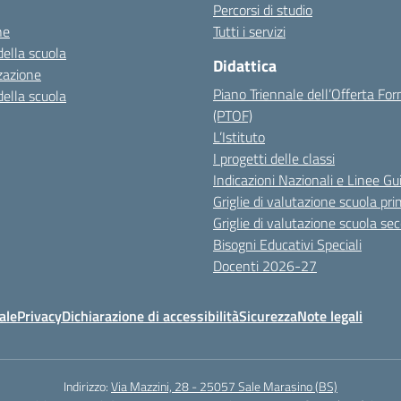
Percorsi di studio
ne
Tutti i servizi
della scuola
Didattica
zazione
Piano Triennale dell’Offerta Fo
della scuola
(PTOF)
L’Istituto
I progetti delle classi
Indicazioni Nazionali e Linee Gu
Griglie di valutazione scuola pri
Griglie di valutazione scuola se
Bisogni Educativi Speciali
Docenti 2026-27
ale
Privacy
Dichiarazione di accessibilità
Sicurezza
Note legali
Indirizzo:
Via Mazzini, 28 - 25057 Sale Marasino (BS)