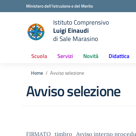
Vai ai contenuti
Vai al menu di navigazione
Vai al footer
Ministero dell'Istruzione e del Merito
Istituto Comprensivo
Luigi Einaudi
e della scuola
di Sale Marasino
— Visita la pagina iniziale del
Scuola
Servizi
Novità
Didattica
Home
Avviso selezione
Avviso selezione
FIRMATO_timbro_Avviso interno procedura 