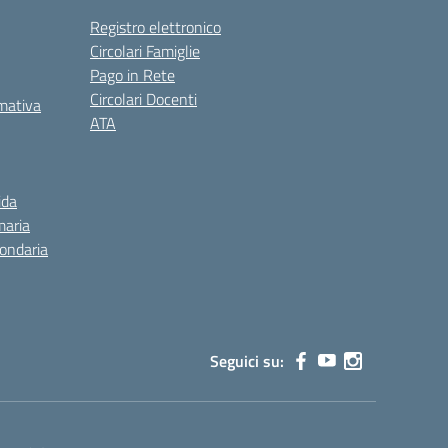
Registro elettronico
Circolari Famiglie
Pago in Rete
Circolari Docenti
rmativa
ATA
ida
maria
condaria
Seguici su: