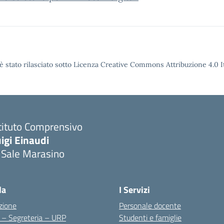
è stato rilasciato sotto Licenza Creative Commons Attribuzione 4.0 It
tituto Comprensivo
igi Einaudi
 Sale Marasino
Visita la pagina iniziale della scuola
la
I Servizi
zione
Personale docente
i – Segreteria – URP
Studenti e famiglie