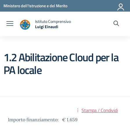
Vai ai contenuti
Vai al menu di navigazione
Vai al footer
Ministero dell'Istruzione e del Merito
Istituto Comprensivo
Luigi Einaudi
— Visita la pagina iniziale della scuola
1.2 Abilitazione Cloud per la
PA locale
Stampa / Condividi
Importo finanziamento: € 1.659