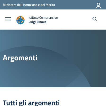
Vai ai contenuti
Vai al menu di navigazione
Vai al footer
Ministero dell'Istruzione e del Merito
Istituto Comprensivo
Luigi Einaudi
— Visita la pagina iniziale della scuola
Argomenti
Tutti gli argomenti