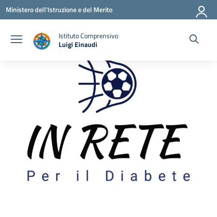
Vai ai contenuti
Vai al menu di navigazione
Vai al footer
Ministero dell'Istruzione e del Merito
Istituto Comprensivo
Luigi Einaudi
— Visita la pagina iniziale della scuola