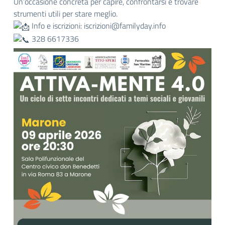
Un’occasione concreta per capire, confrontarsi e trovare
strumenti utili per stare meglio.
Info e iscrizioni: iscrizioni@familyday.info
328 6617336