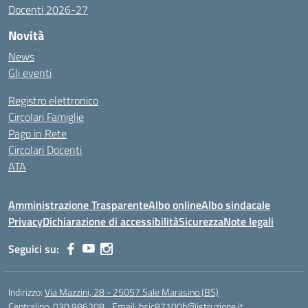
Docenti 2026-27
Novità
News
Gli eventi
Registro elettronico
Circolari Famiglie
Pago in Rete
Circolari Docenti
ATA
Amministrazione Trasparente
Albo online
Albo sindacale
Privacy
Dichiarazione di accessibilità
Sicurezza
Note legali
Seguici su:
Indirizzo:
Via Mazzini, 28 - 25057 Sale Marasino (BS)
Centralino:
030.986208
Email:
bsic87100b@istruzione.it