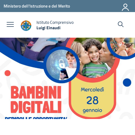
Vai ai contenuti
Vai al menu di navigazione
Vai al footer
Ministero dell'Istruzione e del Merito
Istituto Comprensivo
Luigi Einaudi
— Visita la pagina iniziale della scuola