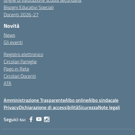
Griglie di valutazione scuola secondaria
Bisogni Educativi Speciali
Docenti 2026-27
Novità
News
Gli eventi
Registro elettronico
Circolari Famiglie
Pago in Rete
Circolari Docenti
ATA
Amministrazione Trasparente
Albo online
Albo sindacale
Privacy
Dichiarazione di accessibilità
Sicurezza
Note legali
Seguici su: