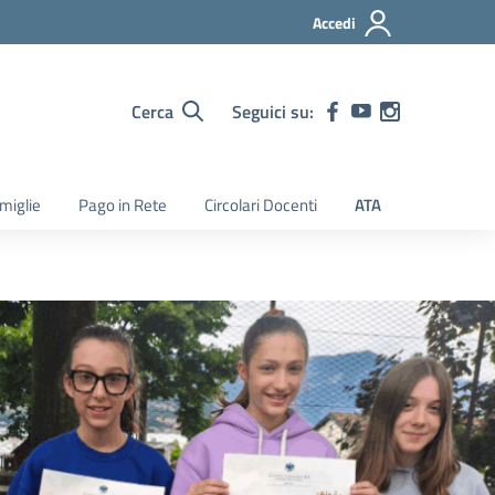
Accedi
Cerca
Seguici su:
amiglie
Pago in Rete
Circolari Docenti
ATA