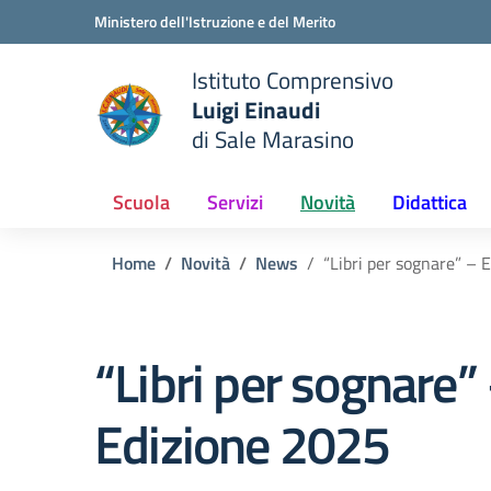
Vai ai contenuti
Vai al menu di navigazione
Vai al footer
Ministero dell'Istruzione e del Merito
Istituto Comprensivo
Luigi Einaudi
e della scuola
di Sale Marasino
— Visita la pagina iniziale del
Scuola
Servizi
Novità
Didattica
Home
Novità
News
“Libri per sognare” – 
“Libri per sognare”
Edizione 2025