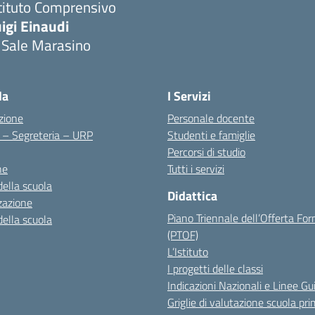
tituto Comprensivo
igi Einaudi
 Sale Marasino
Visita la pagina iniziale della scuola
la
I Servizi
zione
Personale docente
i – Segreteria – URP
Studenti e famiglie
Percorsi di studio
ne
Tutti i servizi
della scuola
Didattica
zazione
Piano Triennale dell’Offerta Fo
della scuola
(PTOF)
L’Istituto
I progetti delle classi
Indicazioni Nazionali e Linee Gu
Griglie di valutazione scuola pri