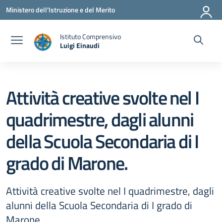
Vai ai contenuti
Vai al menu di navigazione
Vai al footer
Ministero dell'Istruzione e del Merito
Istituto Comprensivo
Luigi Einaudi
— Visita la pagina iniziale della scuola
Attività creative svolte nel I
quadrimestre, dagli alunni
della Scuola Secondaria di I
grado di Marone.
Attività creative svolte nel I quadrimestre, dagli
alunni della Scuola Secondaria di I grado di
Marone.