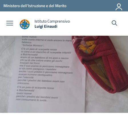
Vai ai contenuti
Vai al menu di navigazione
Vai al footer
Ministero dell'Istruzione e del Merito
Istituto Comprensivo
Luigi Einaudi
— Visita la pagina iniziale della scuola