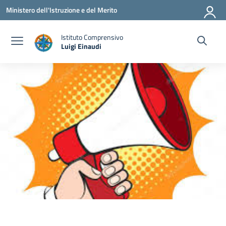
Vai ai contenuti
Vai al menu di navigazione
Vai al footer
Ministero dell'Istruzione e del Merito
Istituto Comprensivo
Luigi Einaudi
— Visita la pagina iniziale della scuola