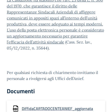
La Cassazione ha stabilito che l’art. 25 della L. n. 300
del 1970, che garantisce il diritto delle
Rappresentanze Sindacali Aziendali di affiggere
comunicati in appositi spazi all’interno dell’unità
produttiva, deve essere adeguato ai tempi moderni.
L’uso della posta elettronica personale è considerato
un aggiornamento necessario per garantire
l’efficacia dell’attività sindacale
(Cass. Sez. lav.,
05/12/2022, n. 35644).
Per qualsiasi richiesta di chiarimento invitiamo il
personale a rivolgersi agli Uffici dell’Anief.
Documenti
DiffidaCARTADOCENTEANIEF_aggiornata