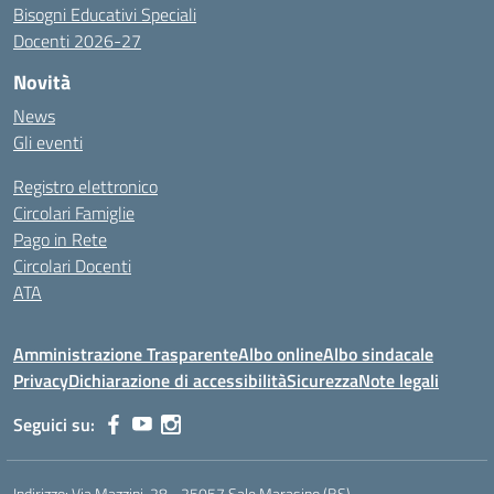
Bisogni Educativi Speciali
Docenti 2026-27
Novità
News
Gli eventi
Registro elettronico
Circolari Famiglie
Pago in Rete
Circolari Docenti
ATA
Amministrazione Trasparente
Albo online
Albo sindacale
Privacy
Dichiarazione di accessibilità
Sicurezza
Note legali
Seguici su:
Indirizzo:
Via Mazzini, 28 - 25057 Sale Marasino (BS)