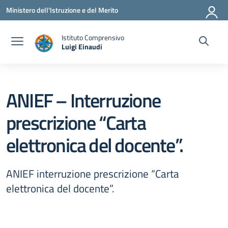
Vai ai contenuti
Vai al menu di navigazione
Vai al footer
Ministero dell'Istruzione e del Merito
Istituto Comprensivo
Luigi Einaudi
— Visita la pagina iniziale della scuola
ANIEF – Interruzione
prescrizione “Carta
elettronica del docente”.
ANIEF interruzione prescrizione “Carta
elettronica del docente”.