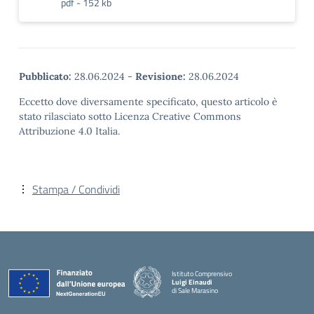
pdf - 152 kb
Pubblicato:
28.06.2024
-
Revisione:
28.06.2024
Eccetto dove diversamente specificato, questo articolo è
stato rilasciato sotto Licenza Creative Commons
Attribuzione 4.0 Italia.
Stampa / Condividi
Istituto Comprensivo
Luigi Einaudi
di Sale Marasino
— Visita la pagina iniziale della scuola