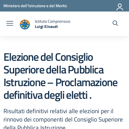
Vai ai contenuti
Vai al menu di navigazione
Vai al footer
Ministero dell'Istruzione e del Merito
Istituto Comprensivo
Luigi Einaudi
— Visita la pagina iniziale della scuola
Elezione del Consiglio
Superiore della Pubblica
Istruzione – Proclamazione
definitiva degli eletti .
Risultati definitivi relativi alle elezioni per il
rinnovo dei componenti del Consiglio Superiore
della Pubblica Istruzione