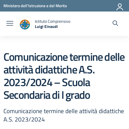
Vai ai contenuti
Vai al menu di navigazione
Vai al footer
Ministero dell'Istruzione e del Merito
Istituto Comprensivo
Luigi Einaudi
— Visita la pagina iniziale della scuola
Comunicazione termine delle
attività didattiche A.S.
2023/2024 – Scuola
Secondaria di I grado
Comunicazione termine delle attività didattiche
A.S. 2023/2024