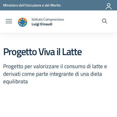
Vai ai contenuti
Vai al menu di navigazione
Vai al footer
Ministero dell'Istruzione e del Merito
Istituto Comprensivo
Luigi Einaudi
— Visita la pagina iniziale della scuola
Progetto Viva il Latte
Progetto per valorizzare il consumo di latte e
derivati come parte integrante di una dieta
equilibrata