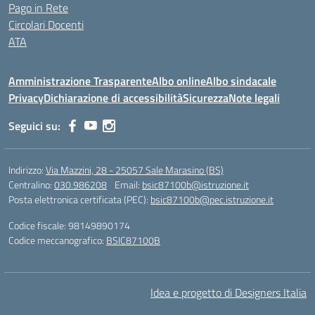
Pago in Rete
Circolari Docenti
ATA
Amministrazione Trasparente
Albo online
Albo sindacale
Privacy
Dichiarazione di accessibilità
Sicurezza
Note legali
Seguici su:
Indirizzo:
Via Mazzini, 28 - 25057 Sale Marasino (BS)
Centralino:
030.986208
Email:
bsic87100b@istruzione.it
Posta elettronica certificata (PEC):
bsic87100b@pec.istruzione.it
Codice fiscale: 98149890174
Codice meccanografico:
BSIC87100B
Idea e progetto di Designers Italia