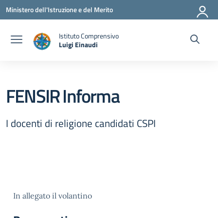
Vai ai contenuti
Vai al menu di navigazione
Vai al footer
Ministero dell'Istruzione e del Merito
Istituto Comprensivo
Luigi Einaudi
— Visita la pagina iniziale della scuola
FENSIR Informa
I docenti di religione candidati CSPI
In allegato il volantino