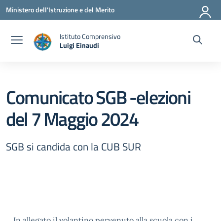
Vai ai contenuti
Vai al menu di navigazione
Vai al footer
Ministero dell'Istruzione e del Merito
Istituto Comprensivo
Luigi Einaudi
— Visita la pagina iniziale della scuola
Comunicato SGB -elezioni
del 7 Maggio 2024
SGB si candida con la CUB SUR
In allegato il volantino pervenuto alla scuola con i