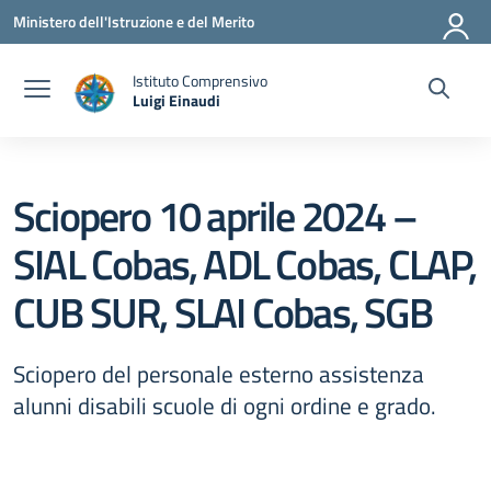
Vai ai contenuti
Vai al menu di navigazione
Vai al footer
Ministero dell'Istruzione e del Merito
Istituto Comprensivo
Luigi Einaudi
— Visita la pagina iniziale della scuola
Sciopero 10 aprile 2024 –
SIAL Cobas, ADL Cobas, CLAP,
CUB SUR, SLAI Cobas, SGB
Sciopero del personale esterno assistenza
alunni disabili scuole di ogni ordine e grado.