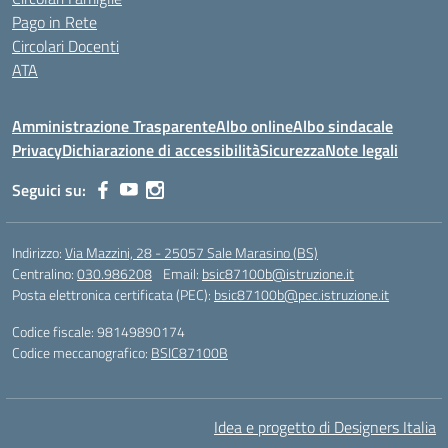
Pago in Rete
Circolari Docenti
ATA
Amministrazione Trasparente
Albo online
Albo sindacale
Privacy
Dichiarazione di accessibilità
Sicurezza
Note legali
Seguici su:
Indirizzo:
Via Mazzini, 28 - 25057 Sale Marasino (BS)
Centralino:
030.986208
Email:
bsic87100b@istruzione.it
Posta elettronica certificata (PEC):
bsic87100b@pec.istruzione.it
Codice fiscale: 98149890174
Codice meccanografico:
BSIC87100B
Idea e progetto di Designers Italia