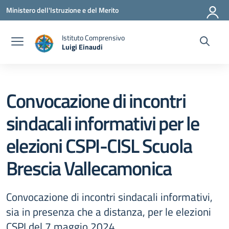
Vai ai contenuti
Vai al menu di navigazione
Vai al footer
Ministero dell'Istruzione e del Merito
Istituto Comprensivo
Luigi Einaudi
— Visita la pagina iniziale della scuola
Convocazione di incontri
sindacali informativi per le
elezioni CSPI-CISL Scuola
Brescia Vallecamonica
Convocazione di incontri sindacali informativi,
sia in presenza che a distanza, per le elezioni
CSPI del 7 maggio 2024