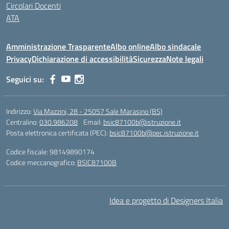
Circolari Docenti
ATA
Amministrazione Trasparente
Albo online
Albo sindacale
Privacy
Dichiarazione di accessibilità
Sicurezza
Note legali
Seguici su:
Indirizzo:
Via Mazzini, 28 - 25057 Sale Marasino (BS)
Centralino:
030.986208
Email:
bsic87100b@istruzione.it
Posta elettronica certificata (PEC):
bsic87100b@pec.istruzione.it
Codice fiscale: 98149890174
Codice meccanografico:
BSIC87100B
Idea e progetto di Designers Italia