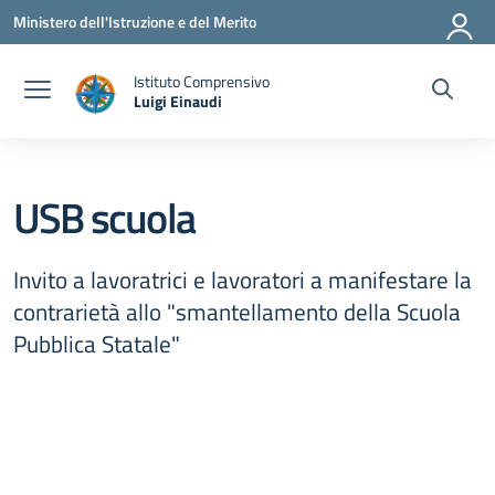
Vai ai contenuti
Vai al menu di navigazione
Vai al footer
Ministero dell'Istruzione e del Merito
Istituto Comprensivo
Luigi Einaudi
— Visita la pagina iniziale della scuola
USB scuola
Invito a lavoratrici e lavoratori a manifestare la
contrarietà allo "smantellamento della Scuola
Pubblica Statale"