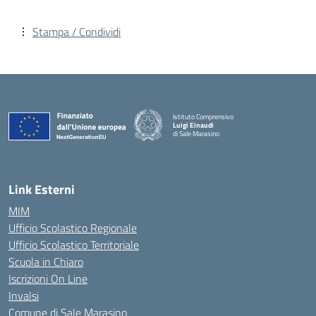
Stampa / Condividi
Istituto Comprensivo
Luigi Einaudi
di Sale Marasino
— Visita la pagina iniziale della scuola
Link Esterni
MIM
Ufficio Scolastico Regionale
Ufficio Scolastico Territoriale
Scuola in Chiaro
Iscrizioni On Line
Invalsi
Comune di Sale Marasino