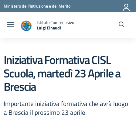
Vai ai contenuti
Vai al menu di navigazione
Vai al footer
Ministero dell'Istruzione e del Merito
Istituto Comprensivo
Luigi Einaudi
— Visita la pagina iniziale della scuola
Iniziativa Formativa CISL
Scuola, martedì 23 Aprile a
Brescia
Importante iniziativa formativa che avrà luogo
a Brescia il prossimo 23 aprile.