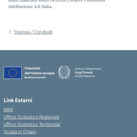
stato rilasciato sotto Licenza Creative Commons
Attribuzione 4.0 Italia.
Stampa / Condividi
Istituto Comprensivo
Luigi Einaudi
di Sale Marasino
— Visita la pagina iniziale della scuola
Link Esterni
MIM
Ufficio Scolastico Regionale
Ufficio Scolastico Territoriale
Scuola in Chiaro