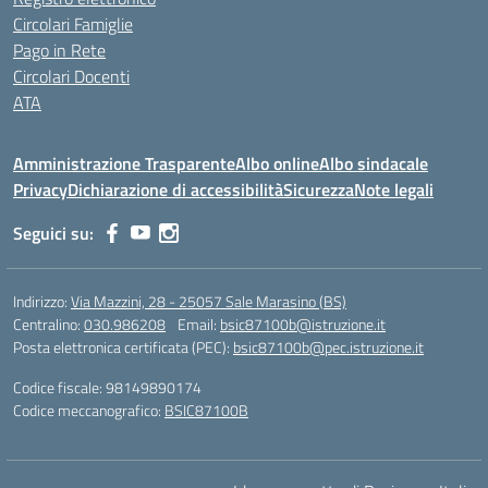
Circolari Famiglie
Pago in Rete
Circolari Docenti
ATA
Amministrazione Trasparente
Albo online
Albo sindacale
Privacy
Dichiarazione di accessibilità
Sicurezza
Note legali
Seguici su:
Indirizzo:
Via Mazzini, 28 - 25057 Sale Marasino (BS)
Centralino:
030.986208
Email:
bsic87100b@istruzione.it
Posta elettronica certificata (PEC):
bsic87100b@pec.istruzione.it
Codice fiscale: 98149890174
Codice meccanografico:
BSIC87100B