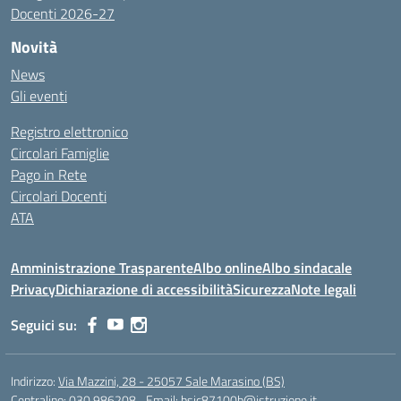
Docenti 2026-27
Novità
News
Gli eventi
Registro elettronico
Circolari Famiglie
Pago in Rete
Circolari Docenti
ATA
Amministrazione Trasparente
Albo online
Albo sindacale
Privacy
Dichiarazione di accessibilità
Sicurezza
Note legali
Seguici su:
Indirizzo:
Via Mazzini, 28 - 25057 Sale Marasino (BS)
Centralino:
030.986208
Email:
bsic87100b@istruzione.it