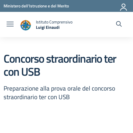
Vai ai contenuti
Vai al menu di navigazione
Vai al footer
Ministero dell'Istruzione e del Merito
Istituto Comprensivo
Luigi Einaudi
— Visita la pagina iniziale della scuola
Concorso straordinario ter
con USB
Preparazione alla prova orale del concorso
straordinario ter con USB