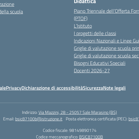
Didattica
zazione
Piano Triennale dell’Offerta Fo
della scuola
(PTOF)
L’Istituto
I progetti delle classi
Indicazioni Nazionali e Linee Gu
Griglie di valutazione scuola pri
Griglie di valutazione scuola se
Bisogni Educativi Speciali
Docenti 2026-27
ale
Privacy
Dichiarazione di accessibilità
Sicurezza
Note legali
Indirizzo:
Via Mazzini, 28 - 25057 Sale Marasino (BS)
Email:
bsic87100b@istruzione.it
Posta elettronica certificata (PEC):
bsic8
Codice fiscale: 98149890174
Codice meccanografico:
BSIC87100B