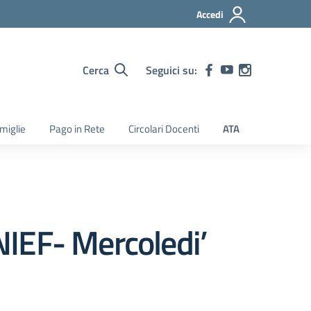
Accedi
Cerca
Seguici su:
amiglie
Pago in Rete
Circolari Docenti
ATA
NIEF- Mercoledi’