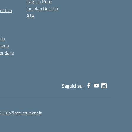
Pago in Rete
Circolari Docenti
rmativa
ATA
ida
maria
condaria
Seguici su:
7100b@pec.istruzione.it