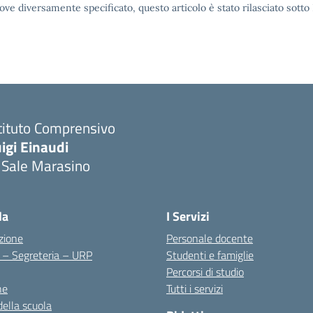
ove diversamente specificato, questo articolo è stato rilasciato sott
tituto Comprensivo
igi Einaudi
 Sale Marasino
Visita la pagina iniziale della scuola
la
I Servizi
zione
Personale docente
i – Segreteria – URP
Studenti e famiglie
Percorsi di studio
ne
Tutti i servizi
della scuola