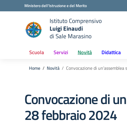
Vai ai contenuti
Vai al menu di navigazione
Vai al footer
Ministero dell'Istruzione e del Merito
Istituto Comprensivo
Luigi Einaudi
e della scuola
di Sale Marasino
— Visita la pagina iniziale del
Scuola
Servizi
Novità
Didattica
Home
Novità
Convocazione di un’assemblea s
Convocazione di un
28 febbraio 2024