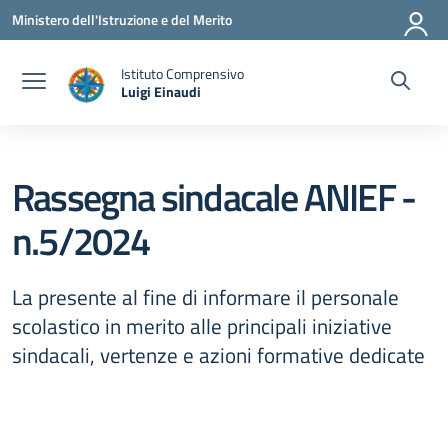
Vai ai contenuti
Vai al menu di navigazione
Vai al footer
Ministero dell'Istruzione e del Merito
Istituto Comprensivo
Luigi Einaudi
— Visita la pagina iniziale della scuola
Rassegna sindacale ANIEF -
n.5/2024
La presente al fine di informare il personale
scolastico in merito alle principali iniziative
sindacali, vertenze e azioni formative dedicate